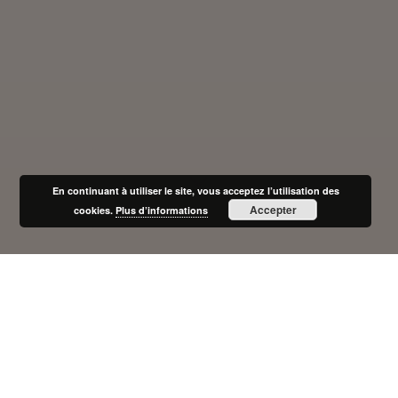
En continuant à utiliser le site, vous acceptez l’utilisation des
Accepter
cookies.
Plus d’informations
Qui sommes-nous ?
L’adresse de notre site Web est : https://www.resoudre37.fr/.
Utilisation des données