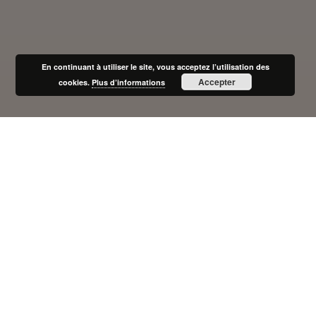
En continuant à utiliser le site, vous acceptez l’utilisation des
Accepter
cookies.
Plus d’informations
Dans le cadre de l’accompagnement des adultes apprenants
en FLE (Français Langue Étrangère), nous avons travaillé ce
dernier trimestre avec la médiathèque en collaboration avec
l’École publique de journalisme de Tours (EPJT) sur un projet
d’éducation aux médias.