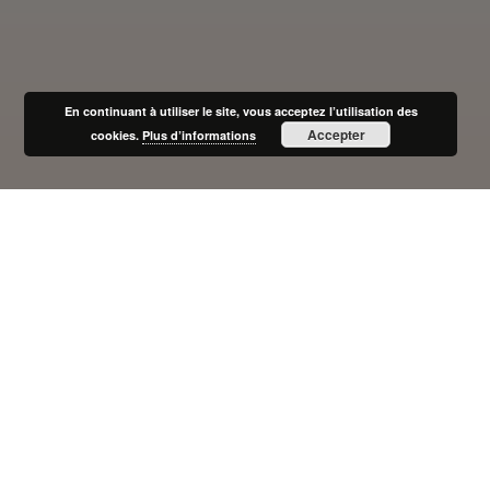
En continuant à utiliser le site, vous acceptez l’utilisation des
Accepter
cookies.
Plus d’informations
L’association sera fermée
du 24 Décembre au 4
Janvier.